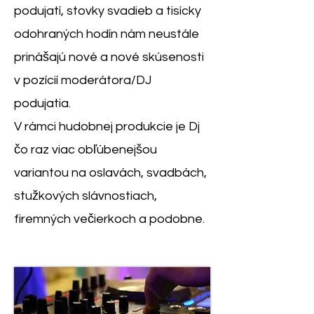
podujatí, stovky svadieb a tisícky
odohraných hodín nám neustále
prinášajú nové a nové skúsenosti
v pozícií moderátora/DJ
podujatia.
V rámci hudobnej produkcie je Dj
čo raz viac obľúbenejšou
variantou na oslavách, svadbách,
stužkových slávnostiach,
firemných večierkoch a podobne.